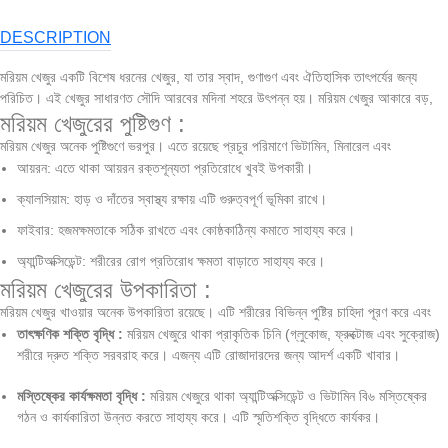
DESCRIPTION
মরিয়ম খেজুর একটি বিশেষ ধরনের খেজুর, যা তার স্বাদ, গুণাগুণ এবং ঐতিহাসিক তাৎপর্যের জন্য
পরিচিত। এই খেজুর সাধারণত সৌদি আরবের মদিনা শহরে উৎপন্ন হয়। মরিয়ম খেজুর আকারে বড়,
মরিয়ম খেজুরের পুষ্টিগুণ :
এবং লালচে হালকা-কালো রঙের হয়ে থাকে। এর স্বাদ মিষ্টি এবং এর মধ্যে বিশেষ কিছু বৈশিষ্ট্য রয়েছে
যা এটিকে অন্যান্য খেজুর থেকে আলাদা করে তোলে।
মরিয়ম খেজুর অনেক পুষ্টিগুণে ভরপুর। এতে রয়েছে প্রচুর পরিমাণে ভিটামিন, মিনারেল এবং
অ্যান্টিঅক্সিডেন্ট। এই খেজুর শরীরের জন্য খুবই উপকারী। এর মধ্যে উল্লেখযোগ্য কিছু পুষ্টিগুণ নিচে
আয়রন: এতে থাকা আয়রন রক্তশূন্যতা প্রতিরোধে খুবই উপকারী।
উল্লেখ করা হলো:
ক্যালসিয়াম: হাড় ও দাঁতের স্বাস্থ্য রক্ষায় এটি গুরুত্বপূর্ণ ভূমিকা রাখে।
ফাইবার: হজমক্ষমতাকে সঠিক রাখতে এবং কোষ্ঠকাঠিন্য কমাতে সাহায্য করে।
অ্যান্টিঅক্সিডেন্ট: শরীরের রোগ প্রতিরোধ ক্ষমতা বাড়াতে সাহায্য করে।
মরিয়ম খেজুরের উপকারিতা :
মরিয়ম খেজুর খাওয়ার অনেক উপকারিতা রয়েছে। এটি শরীরের বিভিন্ন পুষ্টির চাহিদা পূরণ করে এবং
রোগ প্রতিরোধে সাহায্য করে। নিচে এর কিছু উপকারিতা উল্লেখ করা হলো:
তাৎক্ষণিক শক্তি বৃদ্ধি :
মরিয়ম খেজুরে থাকা প্রাকৃতিক চিনি (গ্লুকোজ, ফ্রুক্টোজ এবং সুক্রোজ)
শরীরে দ্রুত শক্তি সরবরাহ করে। এজন্য এটি রোজাদারদের জন্য আদর্শ একটি খাবার।
মস্তিষ্কের কার্যক্ষমতা বৃদ্ধি :
মরিয়ম খেজুরে থাকা অ্যান্টিঅক্সিডেন্ট ও ভিটামিন বি৬ মস্তিষ্কের
গঠন ও কার্যকারিতা উন্নত করতে সাহায্য করে। এটি স্মৃতিশক্তি বৃদ্ধিতে কার্যকর।