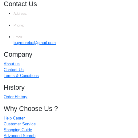
Contact Us
Address:
Chankarpul School Beside, Chankarpul, 4th floor, Dhaka-1100
Phone:
+(88) 01710402071
Email:
buymorebd@gmail.com
Company
About us
Contact Us
Terms & Conditions
History
Order History
Why Choose Us ?
Help Center
Customer Service
Shopping Guide
Advanced Search