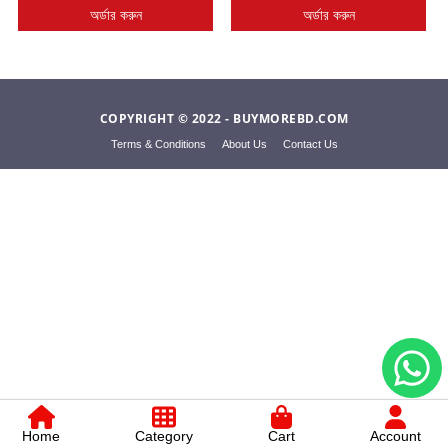
অর্ডার করুন
অর্ডার করুন
&
Beauty
Media,
Music
COPYRIGHT © 2022 - BUYMOREBD.COM
&
Book
Terms & Conditions
About Us
Contact Us
Glossary
Fashion
Food
Home
Category
Cart
Account