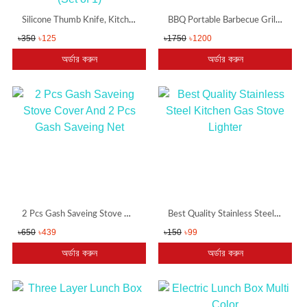
Silicone Thumb Knife, Kitchen Garden Finger Cutter Tool for Quickly Cutting Vegetables Plant, Orange Finger Protector Fruit and Vegetable Picker (Set of 1)
BBQ Portable Barbecue Grill (17 inch )
৳350
৳125
৳1750
৳1200
অর্ডার করুন
অর্ডার করুন
2 Pcs Gash Saveing Stove Cover And 2 Pcs Gash Saveing Net
Best Quality Stainless Steel Kitchen Gas Stove Lighter
৳650
৳439
৳150
৳99
অর্ডার করুন
অর্ডার করুন