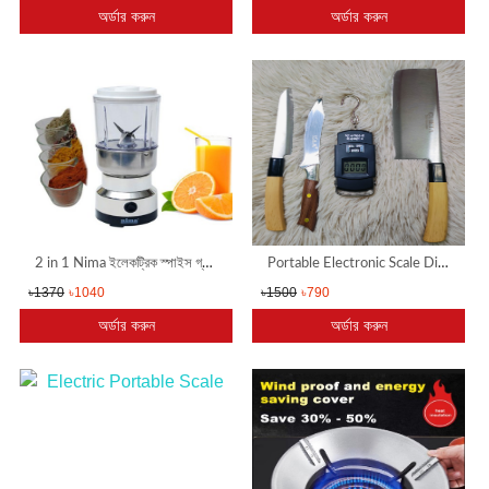
অর্ডার করুন
অর্ডার করুন
&
Beauty
Media,
Music
&
Book
Glossary
Fashion
2 in 1 Nima ইলেকট্রিক স্পাইস গ্রাইন্ডার এবং ব্লেন্ডার পেয়াজ,রসুন,আদা সহ সকল প্রকার মসলা ব্লেন্ডার করা যাবে। খুব সহজে কালোজিরা, শুকনা মরিচ, জিরা, মেথি, সরিষা, গোলমরিচ, এলাচি, দারুচিনি সহ যেকোন ধরনের ডাল, বাদাম ইত্যাদি গুড়া বা পাউডার করা যাবে মাত্র কয়েক সেক
Portable Electronic Scale Digital Weight Machine 50kg with 2 pcs Knife and 1 pcs Chapati
Food
৳1370
৳1040
৳1500
৳790
অর্ডার করুন
অর্ডার করুন